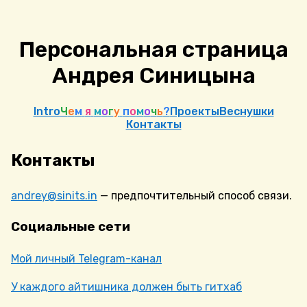
Персональная страница
Андрея Синицына
Intro
Ч
е
м
я
м
о
г
у
п
о
м
о
ч
ь
?
Проекты
Веснушки
Контакты
Контакты
andrey@sinits.in
— предпочтительный способ связи.
Социальные сети
Мой личный Telegram-канал
У каждого айтишника должен быть гитхаб